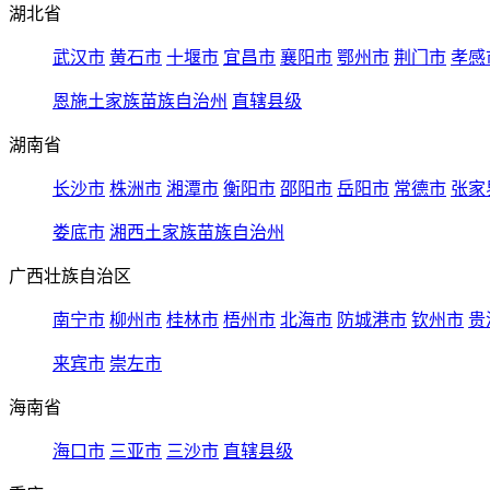
湖北省
武汉市
黄石市
十堰市
宜昌市
襄阳市
鄂州市
荆门市
孝感
恩施土家族苗族自治州
直辖县级
湖南省
长沙市
株洲市
湘潭市
衡阳市
邵阳市
岳阳市
常德市
张家
娄底市
湘西土家族苗族自治州
广西壮族自治区
南宁市
柳州市
桂林市
梧州市
北海市
防城港市
钦州市
贵
来宾市
崇左市
海南省
海口市
三亚市
三沙市
直辖县级