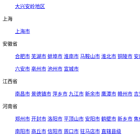
大兴安岭地区
上海
上海市
安徽省
合肥市
芜湖市
蚌埠市
淮南市
马鞍山市
淮北市
铜陵市
安
六安市
亳州市
池州市
宣城市
江西省
南昌市
景德镇市
萍乡市
九江市
新余市
鹰潭市
赣州市
吉
河南省
郑州市
开封市
洛阳市
平顶山市
安阳市
鹤壁市
新乡市
焦
南阳市
商丘市
信阳市
周口市
驻马店市
直辖县级