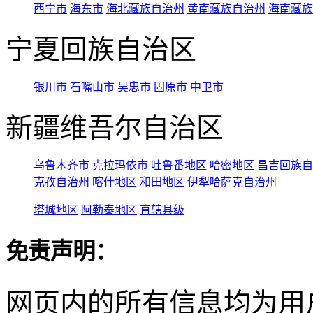
西宁市
海东市
海北藏族自治州
黄南藏族自治州
海南藏族
宁夏回族自治区
银川市
石嘴山市
吴忠市
固原市
中卫市
新疆维吾尔自治区
乌鲁木齐市
克拉玛依市
吐鲁番地区
哈密地区
昌吉回族自
克孜自治州
喀什地区
和田地区
伊犁哈萨克自治州
塔城地区
阿勒泰地区
直辖县级
免责声明：
网页内的所有信息均为用