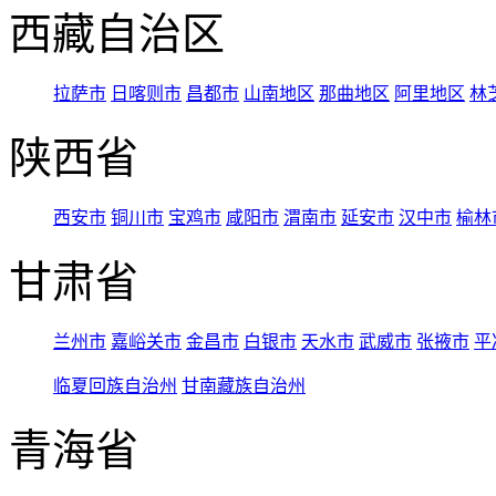
西藏自治区
拉萨市
日喀则市
昌都市
山南地区
那曲地区
阿里地区
林
陕西省
西安市
铜川市
宝鸡市
咸阳市
渭南市
延安市
汉中市
榆林
甘肃省
兰州市
嘉峪关市
金昌市
白银市
天水市
武威市
张掖市
平
临夏回族自治州
甘南藏族自治州
青海省