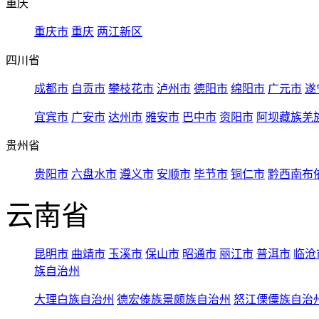
重庆
重庆市
重庆
两江新区
四川省
成都市
自贡市
攀枝花市
泸州市
德阳市
绵阳市
广元市
遂
宜宾市
广安市
达州市
雅安市
巴中市
资阳市
阿坝藏族羌
贵州省
贵阳市
六盘水市
遵义市
安顺市
毕节市
铜仁市
黔西南布
云南省
昆明市
曲靖市
玉溪市
保山市
昭通市
丽江市
普洱市
临沧
族自治州
大理白族自治州
德宏傣族景颇族自治州
怒江傈僳族自治