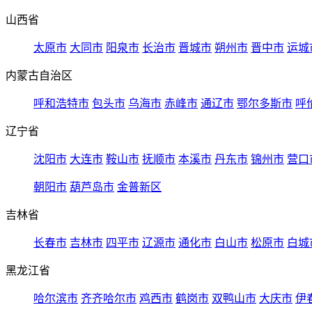
山西省
太原市
大同市
阳泉市
长治市
晋城市
朔州市
晋中市
运城
内蒙古自治区
呼和浩特市
包头市
乌海市
赤峰市
通辽市
鄂尔多斯市
呼
辽宁省
沈阳市
大连市
鞍山市
抚顺市
本溪市
丹东市
锦州市
营口
朝阳市
葫芦岛市
金普新区
吉林省
长春市
吉林市
四平市
辽源市
通化市
白山市
松原市
白城
黑龙江省
哈尔滨市
齐齐哈尔市
鸡西市
鹤岗市
双鸭山市
大庆市
伊