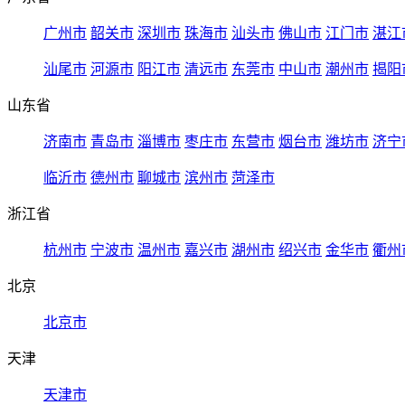
广州市
韶关市
深圳市
珠海市
汕头市
佛山市
江门市
湛江
汕尾市
河源市
阳江市
清远市
东莞市
中山市
潮州市
揭阳
山东省
济南市
青岛市
淄博市
枣庄市
东营市
烟台市
潍坊市
济宁
临沂市
德州市
聊城市
滨州市
菏泽市
浙江省
杭州市
宁波市
温州市
嘉兴市
湖州市
绍兴市
金华市
衢州
北京
北京市
天津
天津市