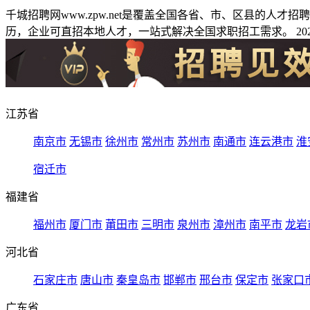
千城招聘网www.zpw.net是覆盖全国各省、市、区县的人
历，企业可直招本地人才，一站式解决全国求职招工需求。 2026
江苏省
南京市
无锡市
徐州市
常州市
苏州市
南通市
连云港市
淮
宿迁市
福建省
福州市
厦门市
莆田市
三明市
泉州市
漳州市
南平市
龙岩
河北省
石家庄市
唐山市
秦皇岛市
邯郸市
邢台市
保定市
张家口
广东省