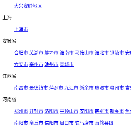
大兴安岭地区
上海
上海市
安徽省
合肥市
芜湖市
蚌埠市
淮南市
马鞍山市
淮北市
铜陵市
安
六安市
亳州市
池州市
宣城市
江西省
南昌市
景德镇市
萍乡市
九江市
新余市
鹰潭市
赣州市
吉
河南省
郑州市
开封市
洛阳市
平顶山市
安阳市
鹤壁市
新乡市
焦
南阳市
商丘市
信阳市
周口市
驻马店市
直辖县级