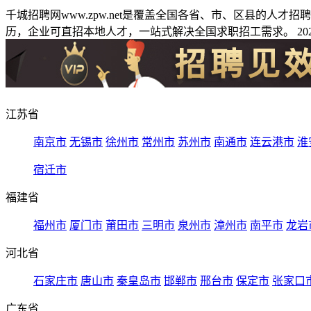
千城招聘网www.zpw.net是覆盖全国各省、市、区县的人
历，企业可直招本地人才，一站式解决全国求职招工需求。 2026
江苏省
南京市
无锡市
徐州市
常州市
苏州市
南通市
连云港市
淮
宿迁市
福建省
福州市
厦门市
莆田市
三明市
泉州市
漳州市
南平市
龙岩
河北省
石家庄市
唐山市
秦皇岛市
邯郸市
邢台市
保定市
张家口
广东省