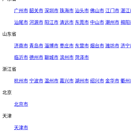
广州市
韶关市
深圳市
珠海市
汕头市
佛山市
江门市
湛江
汕尾市
河源市
阳江市
清远市
东莞市
中山市
潮州市
揭阳
山东省
济南市
青岛市
淄博市
枣庄市
东营市
烟台市
潍坊市
济宁
临沂市
德州市
聊城市
滨州市
菏泽市
浙江省
杭州市
宁波市
温州市
嘉兴市
湖州市
绍兴市
金华市
衢州
北京
北京市
天津
天津市