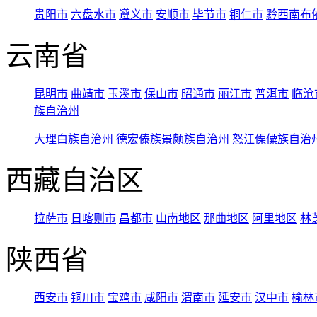
贵阳市
六盘水市
遵义市
安顺市
毕节市
铜仁市
黔西南布
云南省
昆明市
曲靖市
玉溪市
保山市
昭通市
丽江市
普洱市
临沧
族自治州
大理白族自治州
德宏傣族景颇族自治州
怒江傈僳族自治
西藏自治区
拉萨市
日喀则市
昌都市
山南地区
那曲地区
阿里地区
林
陕西省
西安市
铜川市
宝鸡市
咸阳市
渭南市
延安市
汉中市
榆林