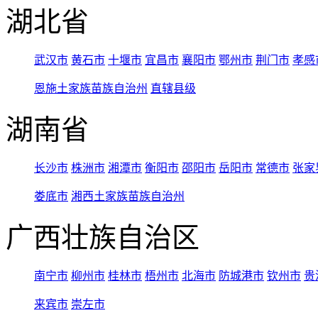
湖北省
武汉市
黄石市
十堰市
宜昌市
襄阳市
鄂州市
荆门市
孝感
恩施土家族苗族自治州
直辖县级
湖南省
长沙市
株洲市
湘潭市
衡阳市
邵阳市
岳阳市
常德市
张家
娄底市
湘西土家族苗族自治州
广西壮族自治区
南宁市
柳州市
桂林市
梧州市
北海市
防城港市
钦州市
贵
来宾市
崇左市