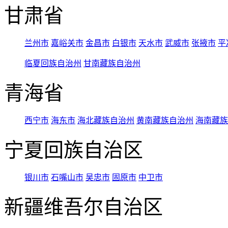
甘肃省
兰州市
嘉峪关市
金昌市
白银市
天水市
武威市
张掖市
平
临夏回族自治州
甘南藏族自治州
青海省
西宁市
海东市
海北藏族自治州
黄南藏族自治州
海南藏族
宁夏回族自治区
银川市
石嘴山市
吴忠市
固原市
中卫市
新疆维吾尔自治区