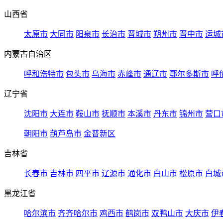
山西省
太原市
大同市
阳泉市
长治市
晋城市
朔州市
晋中市
运城
内蒙古自治区
呼和浩特市
包头市
乌海市
赤峰市
通辽市
鄂尔多斯市
呼
辽宁省
沈阳市
大连市
鞍山市
抚顺市
本溪市
丹东市
锦州市
营口
朝阳市
葫芦岛市
金普新区
吉林省
长春市
吉林市
四平市
辽源市
通化市
白山市
松原市
白城
黑龙江省
哈尔滨市
齐齐哈尔市
鸡西市
鹤岗市
双鸭山市
大庆市
伊