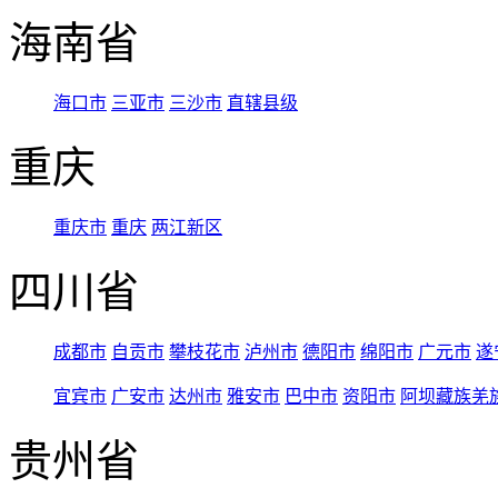
海南省
海口市
三亚市
三沙市
直辖县级
重庆
重庆市
重庆
两江新区
四川省
成都市
自贡市
攀枝花市
泸州市
德阳市
绵阳市
广元市
遂
宜宾市
广安市
达州市
雅安市
巴中市
资阳市
阿坝藏族羌
贵州省