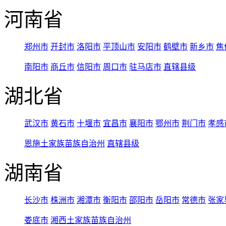
河南省
郑州市
开封市
洛阳市
平顶山市
安阳市
鹤壁市
新乡市
焦
南阳市
商丘市
信阳市
周口市
驻马店市
直辖县级
湖北省
武汉市
黄石市
十堰市
宜昌市
襄阳市
鄂州市
荆门市
孝感
恩施土家族苗族自治州
直辖县级
湖南省
长沙市
株洲市
湘潭市
衡阳市
邵阳市
岳阳市
常德市
张家
娄底市
湘西土家族苗族自治州