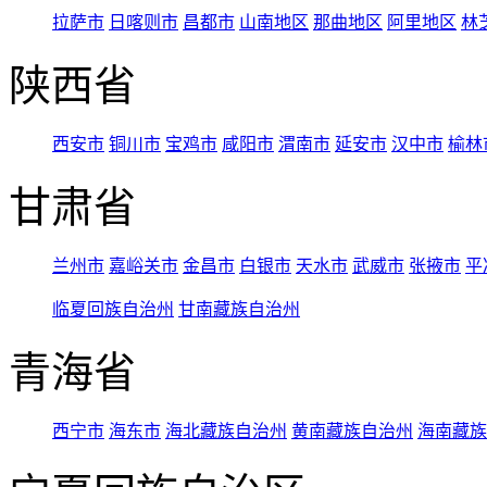
拉萨市
日喀则市
昌都市
山南地区
那曲地区
阿里地区
林
陕西省
西安市
铜川市
宝鸡市
咸阳市
渭南市
延安市
汉中市
榆林
甘肃省
兰州市
嘉峪关市
金昌市
白银市
天水市
武威市
张掖市
平
临夏回族自治州
甘南藏族自治州
青海省
西宁市
海东市
海北藏族自治州
黄南藏族自治州
海南藏族