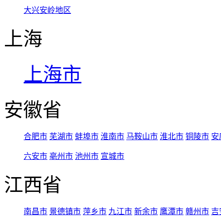
大兴安岭地区
上海
上海市
安徽省
合肥市
芜湖市
蚌埠市
淮南市
马鞍山市
淮北市
铜陵市
安
六安市
亳州市
池州市
宣城市
江西省
南昌市
景德镇市
萍乡市
九江市
新余市
鹰潭市
赣州市
吉