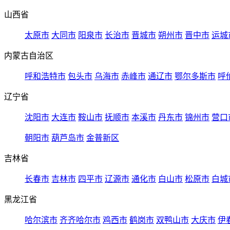
山西省
太原市
大同市
阳泉市
长治市
晋城市
朔州市
晋中市
运城
内蒙古自治区
呼和浩特市
包头市
乌海市
赤峰市
通辽市
鄂尔多斯市
呼
辽宁省
沈阳市
大连市
鞍山市
抚顺市
本溪市
丹东市
锦州市
营口
朝阳市
葫芦岛市
金普新区
吉林省
长春市
吉林市
四平市
辽源市
通化市
白山市
松原市
白城
黑龙江省
哈尔滨市
齐齐哈尔市
鸡西市
鹤岗市
双鸭山市
大庆市
伊