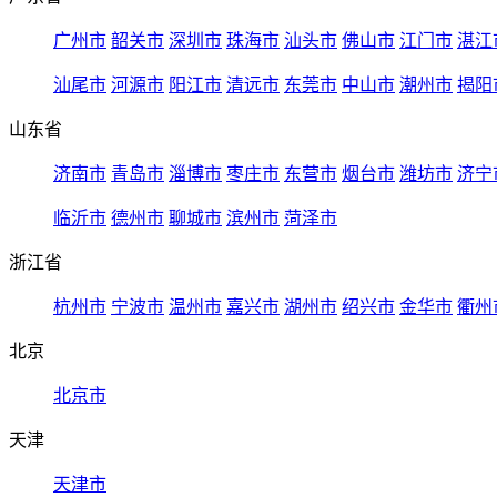
广州市
韶关市
深圳市
珠海市
汕头市
佛山市
江门市
湛江
汕尾市
河源市
阳江市
清远市
东莞市
中山市
潮州市
揭阳
山东省
济南市
青岛市
淄博市
枣庄市
东营市
烟台市
潍坊市
济宁
临沂市
德州市
聊城市
滨州市
菏泽市
浙江省
杭州市
宁波市
温州市
嘉兴市
湖州市
绍兴市
金华市
衢州
北京
北京市
天津
天津市