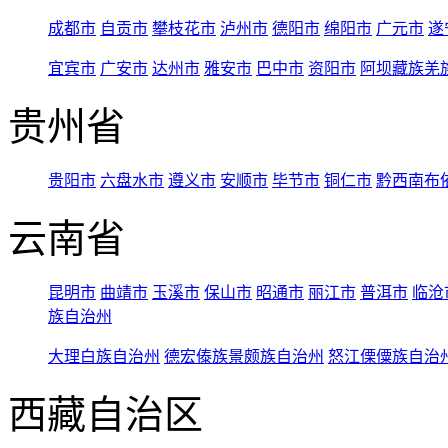
成都市
自贡市
攀枝花市
泸州市
德阳市
绵阳市
广元市
遂
宜宾市
广安市
达州市
雅安市
巴中市
资阳市
阿坝藏族羌
贵州省
贵阳市
六盘水市
遵义市
安顺市
毕节市
铜仁市
黔西南布
云南省
昆明市
曲靖市
玉溪市
保山市
昭通市
丽江市
普洱市
临沧
族自治州
大理白族自治州
德宏傣族景颇族自治州
怒江傈僳族自治
西藏自治区